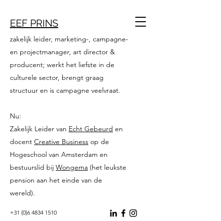
EEF PRINS
zakelijk leider, marketing-, campagne-
en projectmanager, art director &
producent; werkt het liefste in de
culturele sector, brengt graag
structuur en is campagne veelvraat.
Nu:
Zakelijk Leider van
Echt Gebeurd
en
docent
Creative Business
op de
Hogeschool van Amsterdam en
bestuurslid bij
Wongema
(het leukste
pension aan het einde van de
wereld).
+31 (0)6 4834 1510